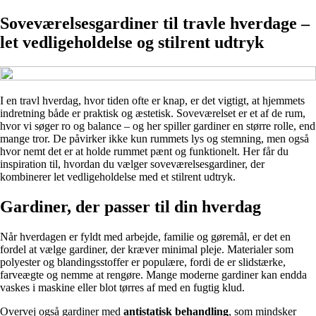
Soveværelsesgardiner til travle hverdage –
let vedligeholdelse og stilrent udtryk
I en travl hverdag, hvor tiden ofte er knap, er det vigtigt, at hjemmets
indretning både er praktisk og æstetisk. Soveværelset er et af de rum,
hvor vi søger ro og balance – og her spiller gardiner en større rolle, end
mange tror. De påvirker ikke kun rummets lys og stemning, men også
hvor nemt det er at holde rummet pænt og funktionelt. Her får du
inspiration til, hvordan du vælger soveværelsesgardiner, der
kombinerer let vedligeholdelse med et stilrent udtryk.
Gardiner, der passer til din hverdag
Når hverdagen er fyldt med arbejde, familie og gøremål, er det en
fordel at vælge gardiner, der kræver minimal pleje. Materialer som
polyester og blandingsstoffer er populære, fordi de er slidstærke,
farveægte og nemme at rengøre. Mange moderne gardiner kan endda
vaskes i maskine eller blot tørres af med en fugtig klud.
Overvej også gardiner med
antistatisk behandling
, som mindsker