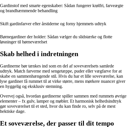
Gardinstof med smarte egenskaber: Sådan fungerer krølfri, farveægte
og brandhæmmende behandling
Skift gardinfarver efter årstiderne og forny hjemmets udtryk
Børnegardiner der holder: Sådan vælger du slidstærke og flotte
løsninger til børneværelset
Skab helhed i indretningen
Gardinerne bør tænkes ind som en del af soveværelsets samlede
udtryk. Match farverne med sengetæppe, puder eller vægfarve for at
skabe en sammenhængende stil. Hvis du har et lille soveværelse, kan
lyse gardiner få rummet til at virke større, mens mørkere nuancer giver
en hyggelig og eksklusiv stemning.
Overvej også, hvordan gardinerne spiller sammen med rummets øvrige
elementer – fx gulv, lamper og møbler. Et harmonisk helhedsindtryk
gør soveværelset til et sted, hvor du kan finde ro, selv på de mest
hektiske dage.
Et soveværelse, der passer til dit tempo