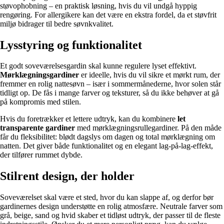
støvophobning – en praktisk løsning, hvis du vil undgå hyppig
rengøring. For allergikere kan det være en ekstra fordel, da et støvfrit
miljø bidrager til bedre søvnkvalitet.
Lysstyring og funktionalitet
Et godt soveværelsesgardin skal kunne regulere lyset effektivt.
Mørklægningsgardiner
er ideelle, hvis du vil sikre et mørkt rum, der
fremmer en rolig nattesøvn – især i sommermånederne, hvor solen står
tidligt op. De fås i mange farver og teksturer, så du ikke behøver at gå
på kompromis med stilen.
Hvis du foretrækker et lettere udtryk, kan du kombinere
let
transparente gardiner
med mørklægningsrullegardiner. På den måde
får du fleksibilitet: blødt dagslys om dagen og total mørklægning om
natten. Det giver både funktionalitet og en elegant lag-på-lag-effekt,
der tilfører rummet dybde.
Stilrent design, der holder
Soveværelset skal være et sted, hvor du kan slappe af, og derfor bør
gardinernes design understøtte en rolig atmosfære. Neutrale farver som
grå, beige, sand og hvid skaber et tidløst udtryk, der passer til de fleste