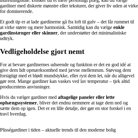
indretningsstile. Ønsker du et mere personligt præg, kan du vælge
gardiner med diskrete mønstre eller teksturer, der giver liv uden at virke
for dominerende.
Et godt tip er at lade gardinerne gå fra loft til gulv – det får rummet til
at virke større og mere harmonisk. Samtidig kan du vælge
enkle
gardinstænger eller skinner
, der understøtter det minimalistiske
udtryk.
Vedligeholdelse gjort nemt
For at bevare gardinernes udseende og funktion er det en god idé at
give dem lidt opmærksomhed med jævne mellemrum. Støvsug dem
forsigtigt med et blødt mundstykke, eller ryst dem let, når du alligevel
gør rent. Mange gardiner kan vaskes ved lav temperatur – tjek altid
producentens anvisninger.
Hvis du vælger gardiner med
aftagelige paneler eller lette
ophængssystemer
, bliver det endnu nemmere at tage dem ned og
sætte dem op igen. Det er en lille detalje, der gør en stor forskel i en
travl hverdag.
Plisségardiner i tiden – aktuelle trends til den moderne bolig